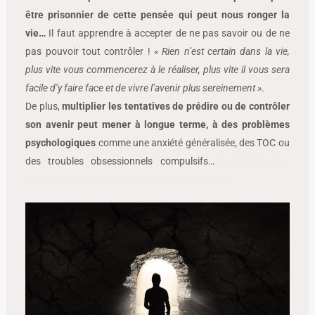
être prisonnier de cette pensée qui peut nous ronger la
vie…
Il faut apprendre à accepter de ne pas savoir ou de ne
pas pouvoir tout contrôler !
« Rien n’est certain dans la vie,
plus vite vous commencerez à le réaliser, plus vite il vous sera
facile d’y faire face et de vivre l’avenir plus sereinement »
.
De plus,
multiplier les tentatives de prédire ou de contrôler
son avenir peut mener à longue terme, à des problèmes
psychologiques
comme une anxiété généralisée, des TOC ou
des troubles obsessionnels compulsifs…
4 conseils pour
survivre dans un monde de plus en plus incertain