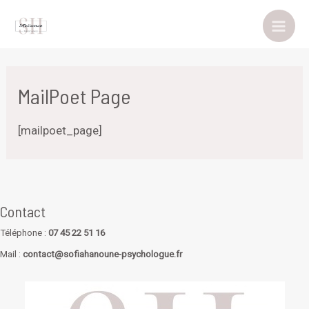
Aller
au
Main
contenu
Men
MailPoet Page
[mailpoet_page]
Contact
Téléphone :
07 45 22 51 16
Mail :
contact@sofiahanoune-psychologue.fr